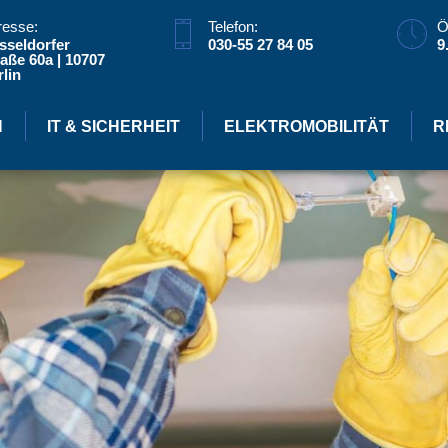
resse:
Telefon:
Ö
sseldorfer
030-55 27 84 05
9
aße 60a | 10707
lin
N
IT & SICHERHEIT
ELEKTROMOBILITÄT
R