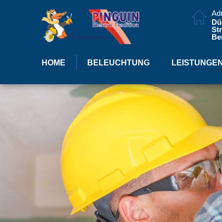
Ad
Dü
Str
Ber
HOME
BELEUCHTUNG
LEISTUNGE