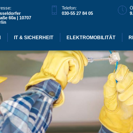
resse:
Telefon:
Ö
sseldorfer
030-55 27 84 05
9
aße 60a | 10707
lin
N
IT & SICHERHEIT
ELEKTROMOBILITÄT
R