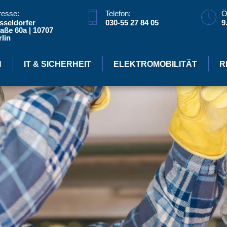
resse:
Telefon:
Ö
sseldorfer
030-55 27 84 05
9
aße 60a | 10707
lin
N
IT & SICHERHEIT
ELEKTROMOBILITÄT
R